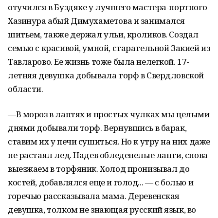
отучился в Буздяке у лучшего мастера-портного
Хазинура абый Димухаметова и занимался
шитьем, также держал ульи, кроликов. Создал
семью с красивой, умной, старательной Закией из
Тавларово. Ее жизнь тоже была нелегкой. 17-
летняя девушка добывала торф в Свердловской
области.
—В мороз в лаптях и простых чулках мы целыми
днями добывали торф. Вернувшись в барак,
ставим их у печи сушиться. Но к утру на них даже
не растаял лед. Надев обледенелые лапти, снова
выезжаем в торфяник. Холод пронизывал до
костей, добавлялся еще и голод... — с болью и
горечью рассказывала мама. Деревенская
девушка, толком не знающая русский язык, во