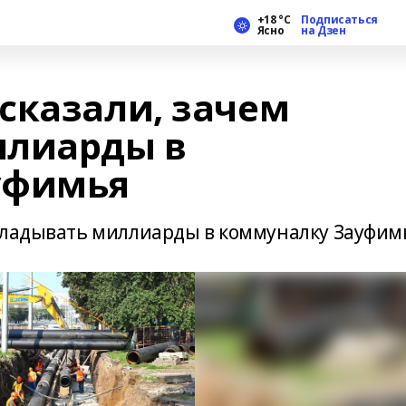
+18 °С
Подписаться
Ясно
на Дзен
сказали, зачем
ллиарды в
уфимья
кладывать миллиарды в коммуналку Зауфим