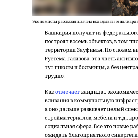
Экономисты рассказали, зачем вкладывать миллиард
Башкирия получит из федерального
построят восемь объектов, в том ч
территории Зауфимья. По словам в
Рустема Газизова, эта часть активн
тут школы и больницы, а без цент
трудно.
Как
отмечает
кандидат экономичес
вливания в коммунальную инфрастр
а оно дальше развивает целый спе
стройматериалов, мебели и т.д., кро
социальная сфера. Все это новые ра
ожидать благоприятного синергети