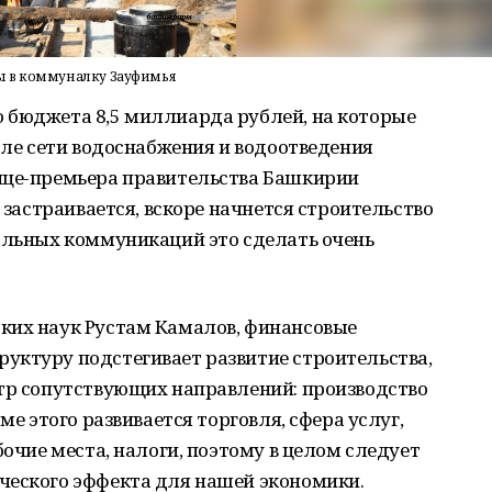
ы в коммуналку Зауфимья
 бюджета 8,5 миллиарда рублей, на которые
исле сети водоснабжения и водоотведения
ице-премьера правительства Башкирии
о застраивается, вскоре начнется строительство
ральных коммуникаций это сделать очень
ких наук Рустам Камалов, финансовые
уктуру подстегивает развитие строительства,
ктр сопутствующих направлений: производство
ме этого развивается торговля, сфера услуг,
бочие места, налоги, поэтому в целом следует
ческого эффекта для нашей экономики.