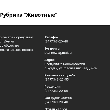
Рубрика "Животные"
о печати и средствам
Телефон
спублики
(34773)3-20-48
ое общество
Эл. почта
блика Башкортостан».
buz_news@mail.ru
Адрес
Республика Башкортостан
с.Буздяк, ул.Красная площадь, 47а
Рекламная служба
(34773) 3-20-55
Редакция
(34773)3-20-50
Сотрудничество
(34773)3-20-48
Отдел кадров