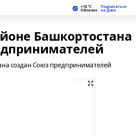
+18 °С
Подписаться
Облачно
на Дзен
айоне Башкортостана
едпринимателей
тана создан Союз предпринимателей