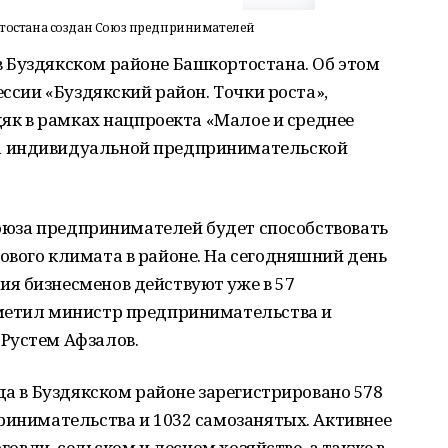
тостана создан Союз предпринимателей
 Буздякском районе Башкортостана. Об этом
ессии «Буздякский район. Точки роста»,
дяк в рамках нацпроекта «Малое и среднее
а индивидуальной предпринимательской
 Союза предпринимателей будет способствовать
ового климата в районе. На сегодняшний день
я бизнесменов действуют уже в 57
тметил министр предпринимательства и
Рустем Афзалов.
да в Буздякском районе зарегистрировано 578
ринимательства и 1032 самозанятых. Активнее
рговли, сельском и лесном хозяйстве, а также в