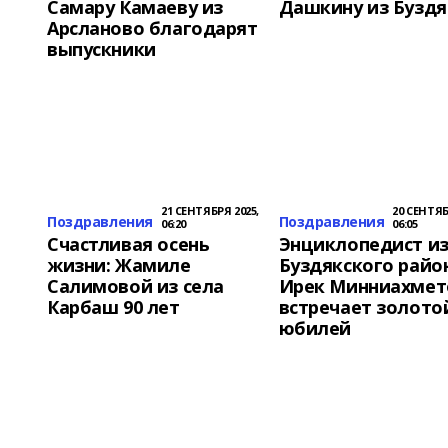
Самару Камаеву из
Дашкину из Буздя
Арсланово благодарят
выпускники
21 СЕНТЯБРЯ 2025,
20 СЕНТЯБ
Поздравления
Поздравления
06:20
06:05
Счастливая осень
Энциклопедист и
жизни: Жамиле
Буздякского райо
Салимовой из села
Ирек Минниахмет
Карбаш 90 лет
встречает золото
юбилей