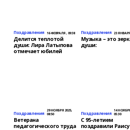
Поздравления
Поздравления
16 ФЕВРАЛЯ , 09:38
23 ЯНВАРЯ 
Делится теплотой
Музыка – это зер
души: Лира Латыпова
души:
отмечает юбилей
29 НОЯБРЯ 2025,
14 НОЯБРЯ
Поздравления
Поздравления
08:50
05:30
Ветерана
С 95-летием
педагогического труда
поздравили Раису