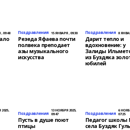
Поздравления
Поздравления
, 09:48
15 ЯНВАРЯ , 09:30
8 ЯНВАР
кало
Резеда Яфаева почти
Дарит тепло и
полвека преподает
вдохновение: у
азы музыкального
Залиды Ильмет
искусства
из Буздяка золо
юбилей
 2025,
13 НОЯБРЯ 2025,
6 НОЯБ
Поздравления
Поздравления
09:47
07:25
Пусть в душе поют
Педагог школы
птицы
села Буздяк Гул