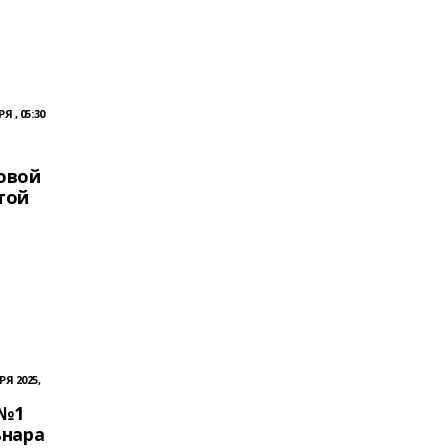
Я , 05:30
овой
той
РЯ 2025,
 №1
ьнара