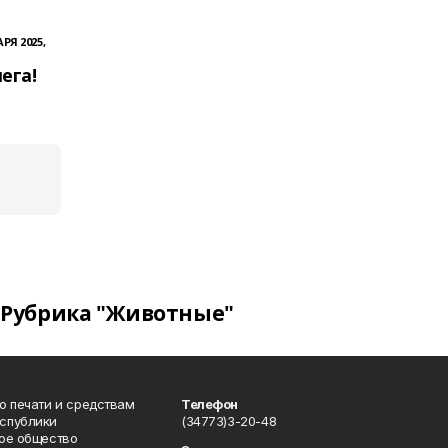
РЯ 2025,
ега!
Рубрика "Животные"
о печати и средствам
Телефон
спублики
(34773)3-20-48
ое общество