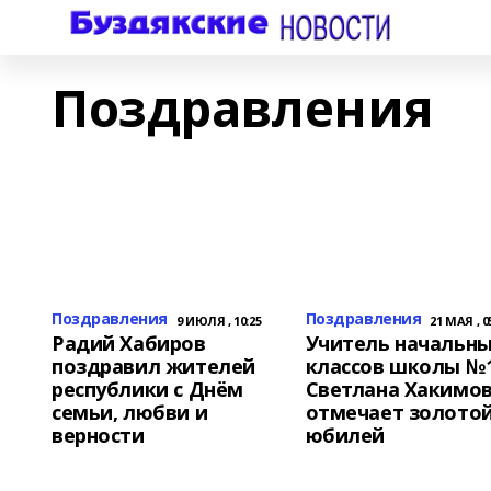
Поздравления
Поздравления
Поздравления
9 ИЮЛЯ , 10:25
21 МАЯ , 0
Радий Хабиров
Учитель начальн
поздравил жителей
классов школы №
республики с Днём
Светлана Хакимо
семьи, любви и
отмечает золото
верности
юбилей