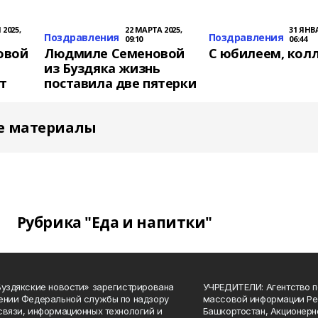
 2025,
22 МАРТА 2025,
31 ЯНВА
Поздравления
Поздравления
09:10
06:44
овой
Людмиле Семеновой
С юбилеем, колл
из Буздяка жизнь
т
поставила две пятерки
е материалы
Рубрика "Еда и напитки"
Буздякские новости» зарегистрирована
УЧРЕДИТЕЛИ: Агентство п
ении Федеральной службы по надзору
массовой информации Ре
связи, информационных технологий и
Башкортостан, Акционерн