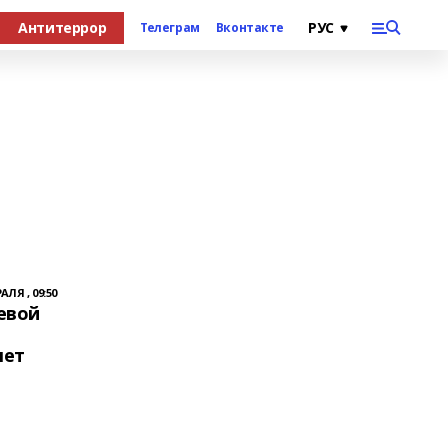
Антитеррор
Телеграм
Вконтакте
АЛЯ , 09:50
евой
лет