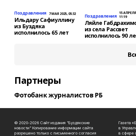
Поздравления
15 АПРЕЛЯ
7 МАЯ 2025, 05:32
Поздравления
11:19
Ильдару Сафиуллину
Ляйле Габдрахим
из Буздяка
из села Рассвет
исполнилось 65 лет
исполнилось 90 ле
Вс
Партнеры
Фотобанк журналистов РБ
© 2020-2026 Сайт издания "Буздякские
Газета «
новости" Копирование информации сайта
в Управл
разрешено только с письменного согласия
в сфере 