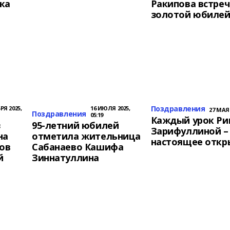
ка
Ракипова встре
золотой юбиле
Поздравления
РЯ 2025,
16 ИЮЛЯ 2025,
27 МАЯ 
Поздравления
05:19
Каждый урок Ри
з
95-летний юбилей
Зарифуллиной –
на
отметила жительница
настоящее откр
ов
Сабанаево Кашифа
й
Зиннатуллина