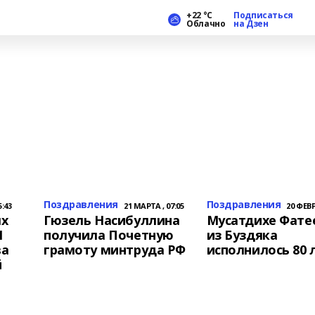
+22 °С
Подписаться
Облачно
на Дзен
Поздравления
Поздравления
5:43
21 МАРТА , 07:05
20 ФЕВР
ых
Гюзель Насибуллина
Мусатдихе Фате
1
получила Почетную
из Буздяка
ва
грамоту минтруда РФ
исполнилось 80 
й