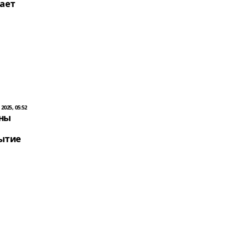
чает
й
2025, 05:52
ны
ытие