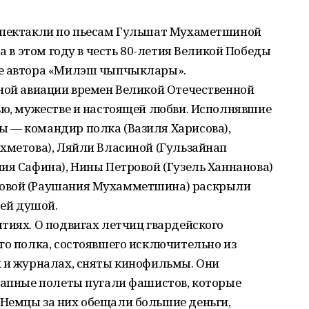
 спектакли по пьесам Гульшат Мухаметшиной
 а в этом году в честь 80-летия Великой Победы
же автора «Милэш чыпчыклары».
нной авиации времен Великой Отечественной
ью, мужестве и настоящей любви. Исполнявшие
 — командир полка (Вазиля Харисова),
хметова), Ляйли Власиной (Гульзайнап
ия Сафина), Нины Петровой (Гузель Ханнанова)
новой (Раушания Мухамметшина) раскрыли
сей душой.
тиях. О подвигах летчиц гвардейского
го полка, состоявшего исключительно из
х и журналах, сняты кинофильмы. Они
езапные полеты пугали фашистов, которые
Немцы за них обещали большие деньги,