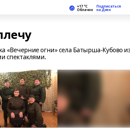
+17 °С
Подписаться
Облачно
на Дзен
плечу
а «Вечерние огни» села Батырша-Кубово и
ми спектаклями.