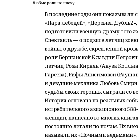
Любые роли по плечу
В последние годы они показывали
«Пара лебедей», «Деревня. Дубль2»,
подготовили военную драму того 
Спектакль — о подвиге летчиц вое
войны, о дружбе, скрепленной кров
роли Бершанской Клавдии Петровны
летчиц: Розы Кирнян (Ануза Котлыа
Гареева), Рифы Анисимовой (Раушан
и девушки-механика Любовь Смир
судьбы своих героинь, сыграли со в
История основана на реальных собы
истребительного авиационного 588-
женщин, написано во многих книга
постоянно летали по ночам. Их вн
называли их «Ночными ведьмами». 