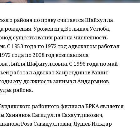
ского района по праву считается Шайхулла
да рождения. Уроженец д.Большая Устюба,
период существования района численность
ек. С 1953 года по 1972 год адвокатом работал
972 года по 2008 год возглавляла
а Ляйля Шафигулловна. С 1996 года по май
дьёй работал адвокат Хайретдинов Рашит
8 годы эту должность занимал Андарьянов
удья района.
Буздякского районного филиала БРКА является
ы Ханнанов Сагидулла Сахаутдинович,
ннанова Роза Сагидулловна, Яушев Ильдар