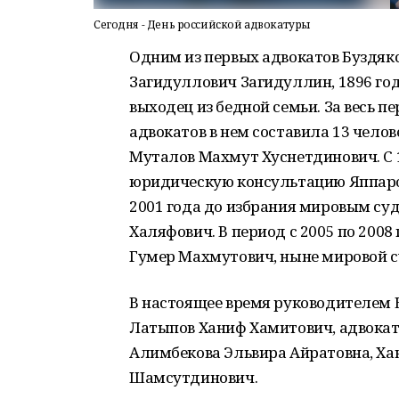
Сегодня - День российской адвокатуры
Одним из первых адвокатов Буздяк
Загидуллович Загидуллин, 1896 го
выходец из бедной семьи. За весь 
адвокатов в нем составила 13 челов
Муталов Махмут Хуснетдинович. С 1
юридическую консультацию Яппаров
2001 года до избрания мировым су
Халяфович. В период с 2005 по 200
Гумер Махмутович, ныне мировой с
В настоящее время руководителем 
Латыпов Ханиф Хамитович, адвокат
Алимбекова Эльвира Айратовна, Ха
Шамсутдинович.