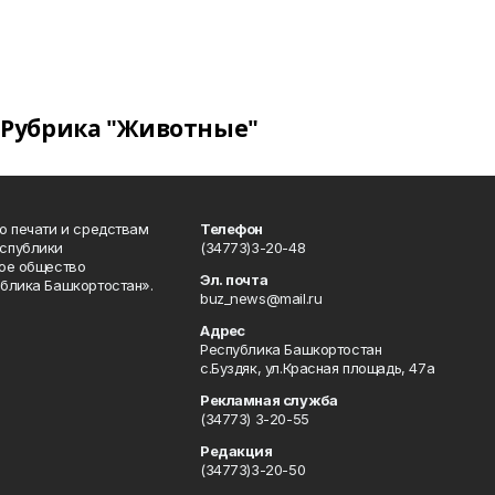
Рубрика "Животные"
о печати и средствам
Телефон
спублики
(34773)3-20-48
ое общество
Эл. почта
блика Башкортостан».
buz_news@mail.ru
Адрес
Республика Башкортостан
с.Буздяк, ул.Красная площадь, 47а
Рекламная служба
(34773) 3-20-55
Редакция
(34773)3-20-50