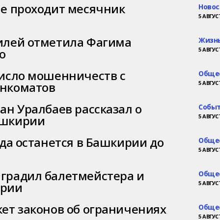
не проходит месячник
Новос
5 АВГУСТ
илей отметила Фагима
Жизнь
о
5 АВГУСТ
число мошенничеств с
Обще
анкоматов
5 АВГУСТ
ан Уралбаев рассказал о
Событ
ашкирии
5 АВГУСТ
ода останется в Башкирии до
Обще
5 АВГУСТ
градил балетмейстера и
Обще
ирии
5 АВГУСТ
кет законов об ограничениях
Обще
5 АВГУСТ