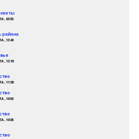
роекты
А , 03:55
 района
А , 13:43
овье
А , 13:10
ство
А , 11:00
ство
А , 10:55
ство
А , 10:05
ство