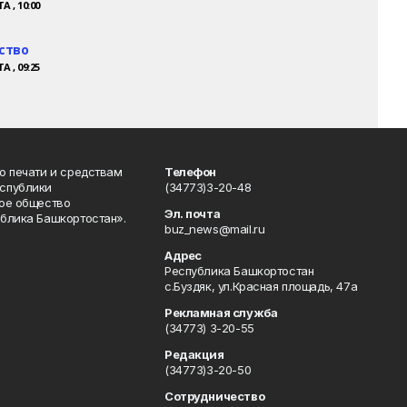
А , 10:00
ство
А , 09:25
о печати и средствам
Телефон
спублики
(34773)3-20-48
ое общество
Эл. почта
блика Башкортостан».
buz_news@mail.ru
Адрес
Республика Башкортостан
с.Буздяк, ул.Красная площадь, 47а
Рекламная служба
(34773) 3-20-55
Редакция
(34773)3-20-50
Сотрудничество