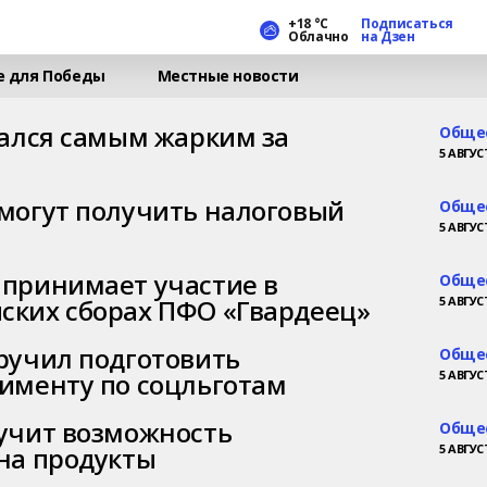
+18 °С
Подписаться
Облачно
на Дзен
е для Победы
Местные новости
зался самым жарким за
Обще
5 АВГУСТ
могут получить налоговый
Обще
5 АВГУСТ
принимает участие в
Обще
ких сборах ПФО «Гвардеец»
5 АВГУСТ
ручил подготовить
Обще
именту по соцльготам
5 АВГУСТ
учит возможность
Обще
на продукты
5 АВГУСТ