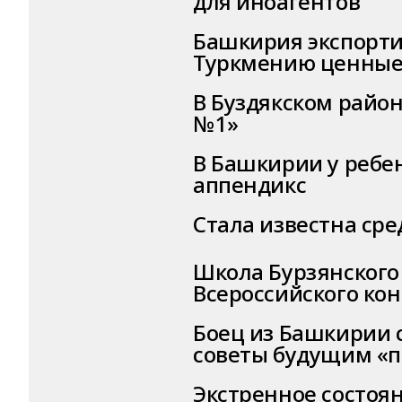
для иноагентов
Башкирия экспорти
Туркмению ценные
В Буздякском райо
№1»
В Башкирии у ребе
аппендикс
Стала известна ср
Школа Бурзянского
Всероссийского ко
Боец из Башкирии 
советы будущим «
Экстренное состоян