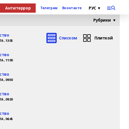
Антитеррор
Телеграм
Вконтакте
Рубрики
ство
Списком
Плиткой
А , 13:05
ство
А , 11:00
ство
А , 09:50
ство
А , 09:20
ство
А , 06:45