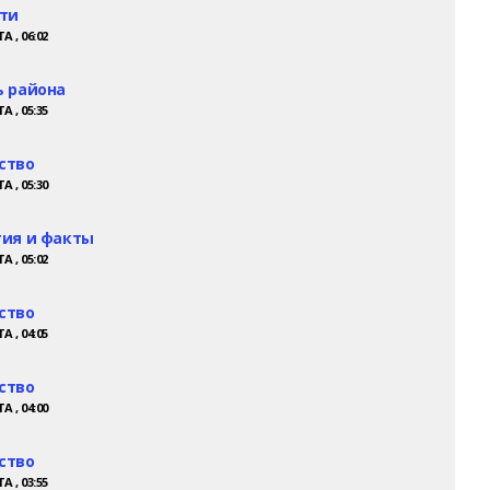
ти
А , 06:02
 района
А , 05:35
ство
А , 05:30
ия и факты
А , 05:02
ство
А , 04:05
ство
А , 04:00
ство
А , 03:55