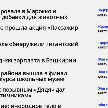
ровала в Марокко и
Нацп
 добавки для животных
5 АВГУСТ
не прошла акция «Пассажир
Жизнь
4 АВГУСТ
нка обнаружили гигантский
Здор
4 АВГУСТ
едняя зарплата в Башкирии
Обще
4 АВГУСТ
 района вышла в финал
Обще
нкурса школьных музее
4 АВГУСТ
с позывным «Дядя» дал
Обще
птичникам»
4 АВГУСТ
ие: инородное тело в
Обще