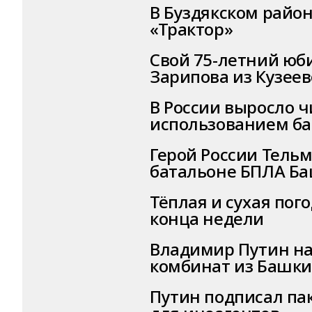
В Буздякском райо
«Трактор»
Свой 75-летний юб
Зарипова из Кузеев
В России выросло 
использованием б
Герой России Тельм
батальоне БПЛА Б
Тёплая и сухая пог
конца недели
Владимир Путин на
комбинат из Башк
Путин подписал па