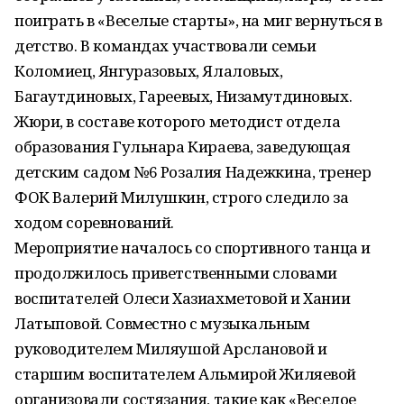
поиграть в «Веселые старты», на миг вернуться в
детство. В командах участвовали семьи
Коломиец, Янгуразовых, Ялаловых,
Багаутдиновых, Гареевых, Низамутдиновых.
Жюри, в составе которого методист отдела
образования Гульнара Кираева, заведующая
детским садом №6 Розалия Надежкина, тренер
ФОК Валерий Милушкин, строго следило за
ходом соревнований.
Мероприятие началось со спортивного танца и
продолжилось приветственными словами
воспитателей Олеси Хазиахметовой и Хании
Латыповой. Совместно с музыкальным
руководителем Миляушой Арслановой и
старшим воспитателем Альмирой Жиляевой
организовали состязания, такие как «Веселое