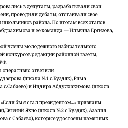
ровались в депутаты, разрабатывали свои
ни, проводили дебаты, отстаивали свое
 школьников района. По итогам всех этапов
абдрахимова и ее команда — Ильвина Ергизова,
орой члены молодежного избирательного
ей конкурсов редакции районной газеты,
РФ.
а оперативно ответили
аярова (школа №1 с.Буздяк), Рима
а с.Сабаево) и Индира Абдулхакимова (школа
Если бы я стал президентом...» признаны
),Евгений Яхно (школа №2 с.Буздяк), Азалия
ва с.Сабаево), которые удостоены памятных