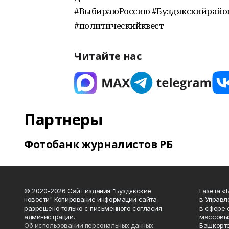
#ВыбираюРоссию #Буздякскийрайо
#политическийквест
Читайте нас
Партнеры
Фотобанк журналистов РБ
© 2020-2026 Сайт издания "Буздякские
Газета «
новости" Копирование информации сайта
в Управл
разрешено только с письменного согласия
в сфере 
администрации.
массовых
Об использовании персональных данных
Башкорто