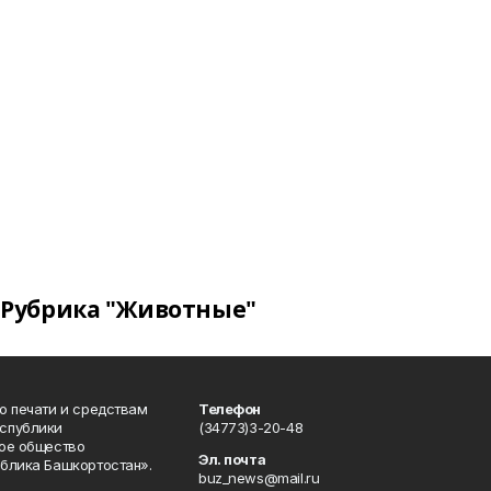
Рубрика "Животные"
о печати и средствам
Телефон
спублики
(34773)3-20-48
ое общество
Эл. почта
блика Башкортостан».
buz_news@mail.ru