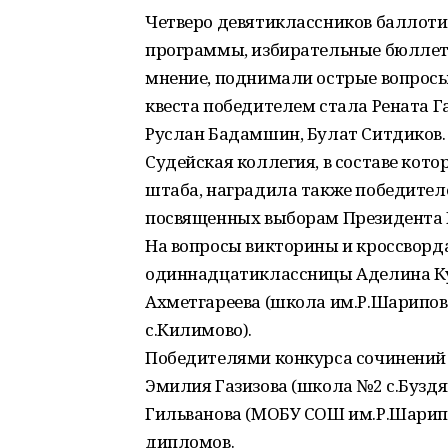
Четверо девятиклассников баллоти
программы, избирательные бюллете
мнение, поднимали острые вопросы
квеста победителем стала Рената Г
Руслан Бадамшин, Булат Ситдиков.
Судейская коллегия, в составе кот
штаба, наградила также победител
посвященных выборам Президента 
На вопросы викторины и кроссворд
одиннадцатиклассницы Аделина Куд
Ахметгареева (школа им.Р.Шарипов
с.Килимово).
Победителями конкурса сочинений «
Эмилия Газизова (школа №2 с.Буздяк
Гильванова (МОБУ СОШ им.Р.Шарипо
дипломов.