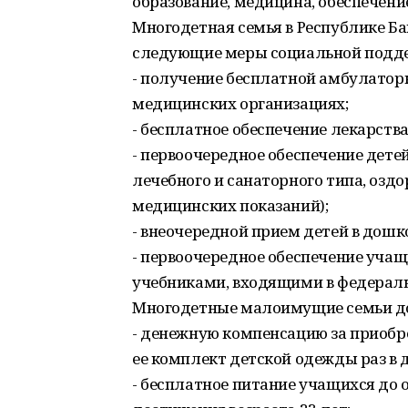
образование, медицина, обеспечени
Многодетная семья в Республике Б
следующие меры социальной подд
- получение бесплатной амбулатор
медицинских организациях;
- бесплатное обеспечение лекарствам
- первоочередное обеспечение детей
лечебного и санаторного типа, озд
медицинских показаний);
- внеочередной прием детей в дош
- первоочередное обеспечение уча
учебниками, входящими в федераль
Многодетные малоимущие семьи до
- денежную компенсацию за приоб
ее комплект детской одежды раз в д
- бесплатное питание учащихся до 