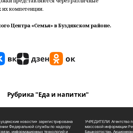
ржки представляются через различные
 их компетенции.
го Центра «Семья» в Буздякском районе.
Рубрика "Еда и напитки"
Буздякские новости» зарегистрирована
УЧРЕДИТЕЛИ: Агентство п
ении Федеральной службы по надзору
массовой информации Ре
связи, информационных технологий и
Башкортостан, Акционерн