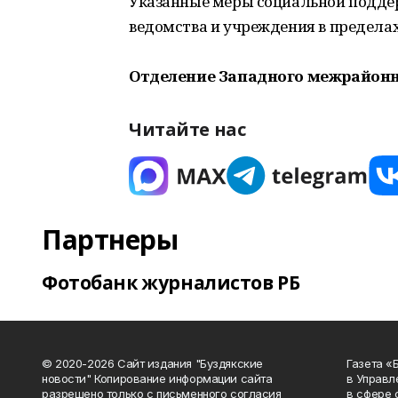
Указанные меры социальной подде
ведомства и учреждения в пределах
Отделение Западного межрайонно
Читайте нас
Партнеры
Фотобанк журналистов РБ
© 2020-2026 Сайт издания "Буздякские
Газета «
новости" Копирование информации сайта
в Управл
разрешено только с письменного согласия
в сфере 