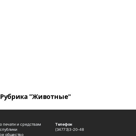
Рубрика "Животные"
о печати и средствам
Телефон
спублики
(34773)3-20-48
ое общество