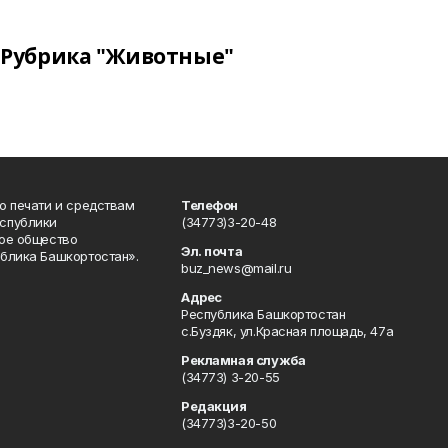
Рубрика "Животные"
о печати и средствам
Телефон
спублики
(34773)3-20-48
ое общество
Эл. почта
блика Башкортостан».
buz_news@mail.ru
Адрес
Республика Башкортостан
с.Буздяк, ул.Красная площадь, 47а
Рекламная служба
(34773) 3-20-55
Редакция
(34773)3-20-50