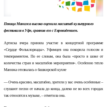
Певица Манижа высоко оценила масштаб культурного
фестиваля в Уфе, сравнив его с Евровидением.
Артиска вчера приняла участие в концертной программе
«Сердце Фольклориады»
. У
фимцев она
покори
ла
голосом и
темпераментом.
По ее словам, она была «просто в шоке от
количества стран и масштабов мероприятия».
Особенно тепло
Манижа отозвалась о башкирской кухне
— Очень красиво, масштабно, зрители у вас очень особенные –
слушают песни от начала до конца, далеко не во всех городах
так относятся к музыке, – отметила
она
.