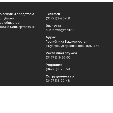
о печати и средствам
Телефон
спублики
(34773)3-20-48
ое общество
Эл. почта
блика Башкортостан».
buz_news@mail.ru
Адрес
Республика Башкортостан
с.Буздяк, ул.Красная площадь, 47а
Рекламная служба
(34773) 3-20-55
Редакция
(34773)3-20-50
Сотрудничество
(34773)3-20-48
Отдел кадров
(34773) 3-20-55