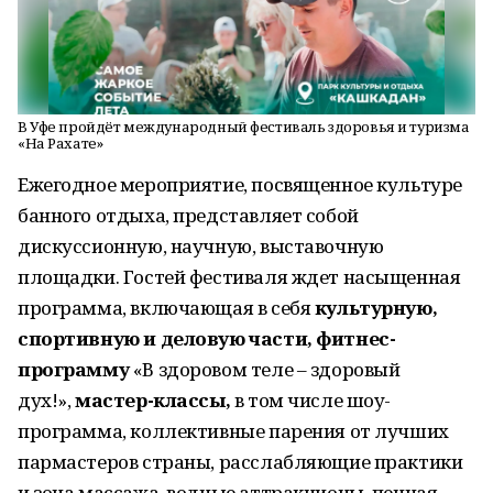
В Уфе пройдёт международный фестиваль здоровья и туризма
«На Рахате»
Ежегодное мероприятие, посвященное культуре
банного отдыха, представляет собой
дискуссионную, научную, выставочную
площадки. Гостей фестиваля ждет насыщенная
программа, включающая в себя
культурную,
спортивную и деловую части, фитнес-
программу
«В здоровом теле – здоровый
дух!»,
мастер-классы,
в том числе шоу-
программа, коллективные парения от лучших
пармастеров страны, расслабляющие практики
и зона массажа, водные аттракционы, пенная