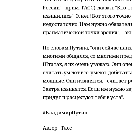
России" - прим. ТАСС) сказал: "Кто-
извинились". Э, нет! Вот этого точн
недостаточно. Нам нужно обязатель
прагматической точки зрения", - а
По словам Путина, "они сейчас наи
многими общался, со многими предс
Штатах, я их очень уважаю. Они оч
считать умеют все, умеют добивать
мощные. Они извинятся, - считает р
Завтра извинятся. Если им нужно ве
придут и расцелуют тебя в уста".
#ВладимирПутин
Автор:
Тасс