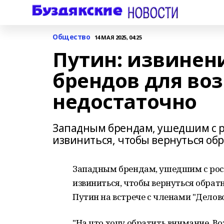
Общество
14 МАЯ 2025, 04:25
Путин: извинен
брендов для во
недостаточно
Западным брендам, ушедшим с ро
извиниться, чтобы вернуться об
Западным брендам, ушедшим с росс
извиниться, чтобы вернуться обрат
Путин на встрече с членами "Делово
"На что хочу обратить внимание. Во