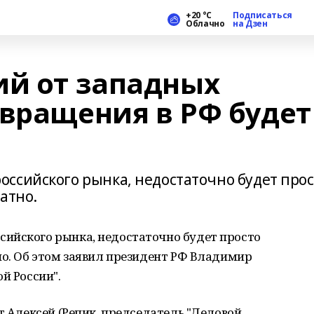
+20 °С
Подписаться
Облачно
на Дзен
ий от западных
звращения в РФ будет
ссийского рынка, недостаточно будет прос
ратно.
ийского рынка, недостаточно будет просто
но. Об этом заявил президент РФ Владимир
й России".
т Алексей (Репик, председатель "Деловой