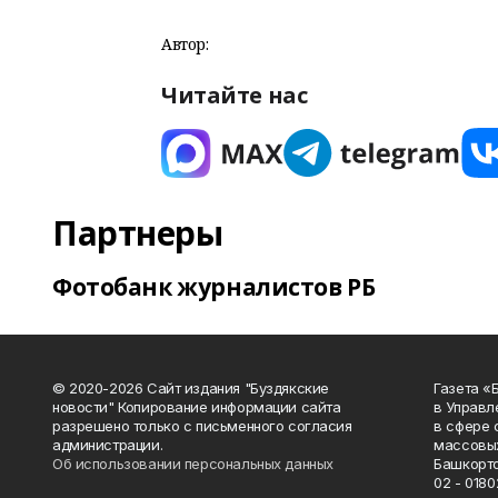
Автор:
Читайте нас
Партнеры
Фотобанк журналистов РБ
© 2020-2026 Сайт издания "Буздякские
Газета «
новости" Копирование информации сайта
в Управл
разрешено только с письменного согласия
в сфере 
администрации.
массовых
Об использовании персональных данных
Башкорто
02 - 0180