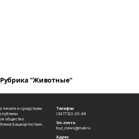
Рубрика "Животные"
о печати и средствам
Телефон
спублики
(34773)3-20-48
ое общество
Эл. почта
блика Башкортостан».
buz_news@mail.ru
Адрес