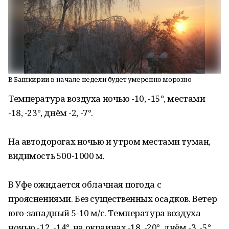
В Башкирии в начале недели будет умеренно морозно
Температура воздуха ночью -10, -15°, местами
-18, -23°, днём -2, -7°.
На автодорогах ночью и утром местами туман,
видимость 500-1000 м.
В Уфе ожидается облачная погода с
прояснениями. Без существенных осадков. Ветер
юго-западный 5-10 м/с. Температура воздуха
ночью -12, -14°, на окраинах -18, -20°, днём -3, -5°.