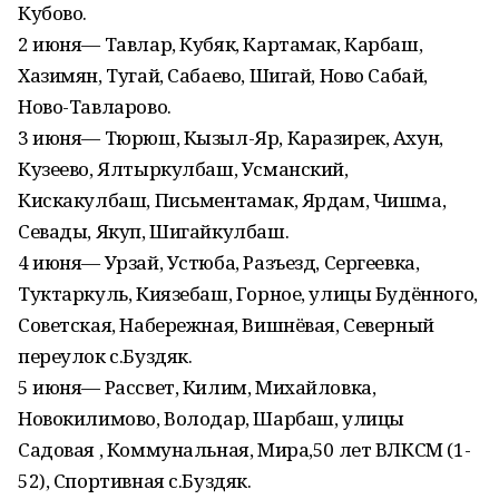
Кубово.
2 июня— Тавлар, Кубяк, Картамак, Карбаш,
Хазимян, Тугай, Сабаево, Шигай, Ново Сабай,
Ново-Тавларово.
3 июня— Тюрюш, Кызыл-Яр, Каразирек, Ахун,
Кузеево, Ялтыркулбаш, Усманский,
Кискакулбаш, Письментамак, Ярдам, Чишма,
Севады, Якуп, Шигайкулбаш.
4 июня— Урзай, Устюба, Разъезд, Сергеевка,
Туктаркуль, Киязебаш, Горное, улицы Будённого,
Советская, Набережная, Вишнёвая, Северный
переулок с.Буздяк.
5 июня— Рассвет, Килим, Михайловка,
Новокилимово, Володар, Шарбаш, улицы
Садовая , Коммунальная, Мира,50 лет ВЛКСМ (1-
52), Спортивная с.Буздяк.