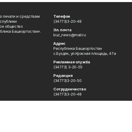
о печати и средствам
Телефон
спублики
(34773)3-20-48
ое общество
Эл. почта
блика Башкортостан».
buz_news@mail.ru
Адрес
Республика Башкортостан
с.Буздяк, ул.Красная площадь, 47а
Рекламная служба
(34773) 3-20-55
Редакция
(34773)3-20-50
Сотрудничество
(34773)3-20-48
Отдел кадров
(34773) 3-20-55