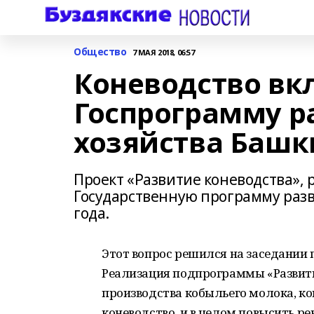
Общество
7 МАЯ 2018, 06:57
Коневодство вк
Госпрограмму р
хозяйства Баш
Проект «Развитие коневодства»,
Государственную программу разви
года.
Этот вопрос решился на заседании
Реализация подпрограммы «Развити
производства кобыльего молока, к
коневодство, и в целом повысить р