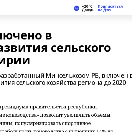
+20 °С
Подписаться
Дождь
на Дзен
лючено в
азвития сельского
кирии
 разработанный Минсельхозом РБ, включен 
тия сельского хозяйства региона до 2020
 президиума правительства республики.
е коневодства» позволит увеличить объемы
онины, популяризировать спортивное
ентабельность коневодства с нынешних 14% до