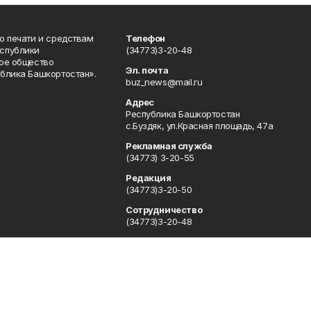
о печати и средствам
Телефон
спублики
(34773)3-20-48
ое общество
Эл. почта
блика Башкортостан».
buz_news@mail.ru
Адрес
Республика Башкортостан
с.Буздяк, ул.Красная площадь, 47а
Рекламная служба
(34773) 3-20-55
Редакция
(34773)3-20-50
Сотрудничество
(34773)3-20-48
Отдел кадров
(34773) 3-20-55