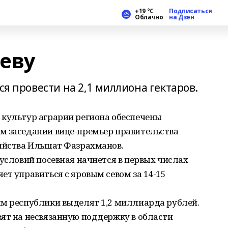
+19 °С
Подписаться
Облачно
на Дзен
севу
ся провести на 2,1 миллиона гектаров.
 культур аграрии региона обеспечены
м заседании вице-премьер правительства
зяйства Ильшат Фазрахманов.
 условий посевная начнется в первых числах
ет управиться с яровым севом за 14-15
ям республики выделят 1,2 миллиарда рублей.
ят на несвязанную поддержку в области