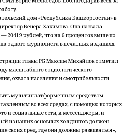
и СМИ Борис Мелкоедов, поблагодарив всех за
работу.
дательский дом «Республика Башкортостан» в
директор Венера Хакимова. Она назвала
 20419 рублей, что на 6 процентов выше по
 на одного журналиста в печатных изданиях
страции главы РБ Максим Михайлов отметил
году масштабного социологического
ния, охвата населения и смотрибельности
а быть мультиплатформенным средством
тавленным во всех средах, с помощью которых
то и социальные сети, и мессенджеры, и
ждый из наших основных холдингов должен
ие своих сред, где они должны развиваться»,