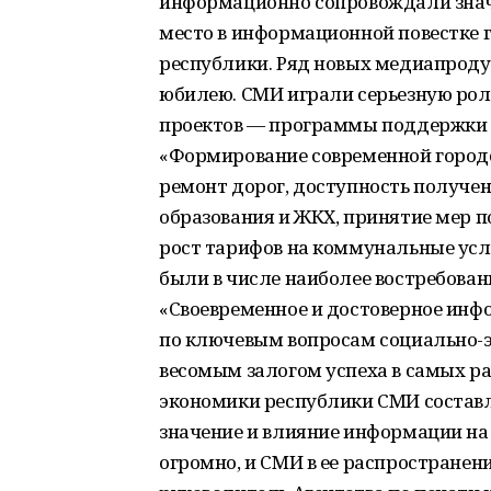
информационно сопровождали знач
место в информационной повестке г
республики. Ряд новых медиапрод
юбилею. СМИ играли серьезную рол
проектов — программы поддержки 
«Формирование современной городск
ремонт дорог, доступность получен
образования и ЖКХ, принятие мер 
рост тарифов на коммунальные услу
были в числе наиболее востребован
«Своевременное и достоверное инф
по ключевым вопросам социально-э
весомым залогом успеха в самых р
экономики республики СМИ составл
значение и влияние информации на 
огромно, и СМИ в ее распространен