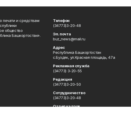
о печати и средствам
Телефон
спублики
(34773)3-20-48
ое общество
Эл. почта
блика Башкортостан».
buz_news@mail.ru
Адрес
Республика Башкортостан
с.Буздяк, ул.Красная площадь, 47а
Рекламная служба
(34773) 3-20-55
Редакция
(34773)3-20-50
Сотрудничество
(34773)3-20-48
Отдел кадров
(34773) 3-20-55