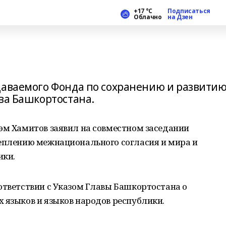
+17 °С
Подписаться
Облачно
на Дзен
даваемого Фонда по сохранению и развити
ва Башкортостана.
эм Хамитов заявил на совместном заседании
реплению межнационального согласия и мира и
ики.
ответствии с Указом Главы Башкортостана о
 языков и языков народов республики.