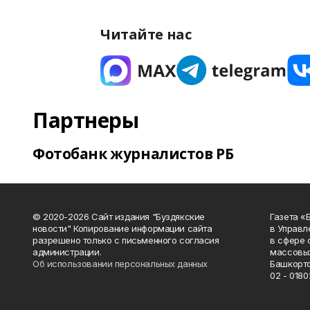
Читайте нас
Партнеры
Фотобанк журналистов РБ
© 2020-2026 Сайт издания "Буздякские
Газета «
новости" Копирование информации сайта
в Управл
разрешено только с письменного согласия
в сфере 
администрации.
массовых
Об использовании персональных данных
Башкорто
02 - 0180