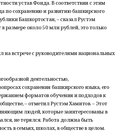
стности устав Фонда. В соответствии с этим
да по сохранению и развитию башкирского
публики Башкортостан, – сказал Рустэм
в размере около 50 млн рублей, это только
ил на встрече с руководителями национальных
огообразной деятельностью,
опросах сохранения башкирского языка, его
ержанием форматов обучения и подходов к
бществе, – отметил Рустэм Хамитов. – Этот
иняющим людей, которые заинтересованы в
ался, не терялся. Работа должна быть
ость в семьях, школах, в обществе в целом.