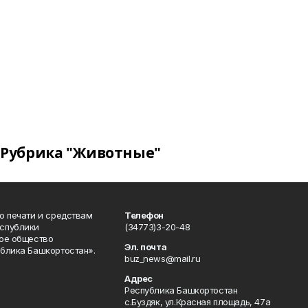
Рубрика "Животные"
о печати и средствам
Телефон
спублики
(34773)3-20-48
ое общество
Эл. почта
блика Башкортостан».
buz_news@mail.ru
Адрес
Республика Башкортостан
с.Буздяк, ул.Красная площадь, 47а