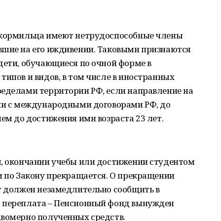
и кормильца имеют нетрудоспособные члены
вшие на его иждивении. Таковыми признаются
дети, обучающиеся по очной форме в
типов и видов, в том числе в иностранных
ределами территории РФ, если направление на
вии с международными договорами РФ, до
чем до достижения ими возраста 23 лет.
я, окончании учебы или достижении студентом
и по Закону прекращается. О прекращении
нт должен незамедлительно сообщить в
т переплата – Пенсионный фонд вынужден
авомерно полученных средств.