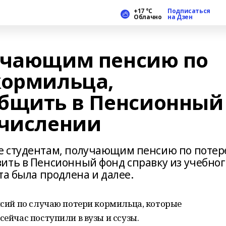
+17 °С
Подписаться
Облачно
на Дзен
учающим пенсию по
кормильца,
общить в Пенсионный
ачислении
е студентам, получающим пенсию по потер
ить в Пенсионный фонд справку из учебног
та была продлена и далее.
енсий по случаю потери кормильца, которые
сейчас поступили в вузы и ссузы.