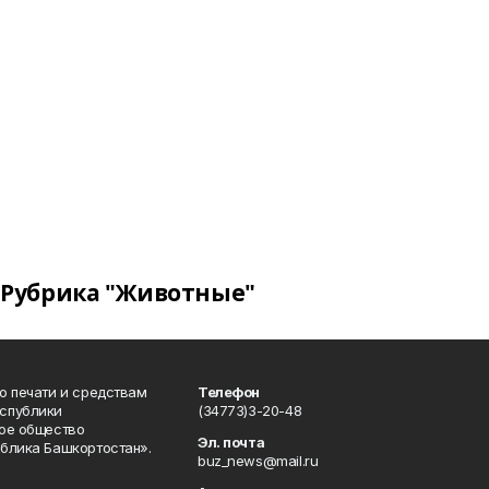
Рубрика "Животные"
о печати и средствам
Телефон
спублики
(34773)3-20-48
ое общество
Эл. почта
блика Башкортостан».
buz_news@mail.ru