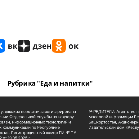
Рубрика "Еда и напитки"
Буздякские новости» зарегистрирована
УЧРЕДИТЕЛИ: Агентство п
ении Федеральной службы по надзору
массовой информации Ре
связи, информационных технологий и
Башкортостан, Акционерн
 коммуникаций по Республике
Издательский дом «Респу
стан. Регистрационный номер ПИ № ТУ
2 от 19.05.2025 г.