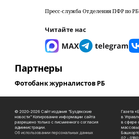
Пресс-служба Отделения ПФР по РБ
Читайте нас
Партнеры
Фотобанк журналистов РБ
© 2020-2026 Сайт издания "Буздякские
Газета «
новости" Копирование информации сайта
в Управл
разрешено только с письменного согласия
в сфере 
администрации.
массовых
Об использовании персональных данных
Башкорто
02 - 0180