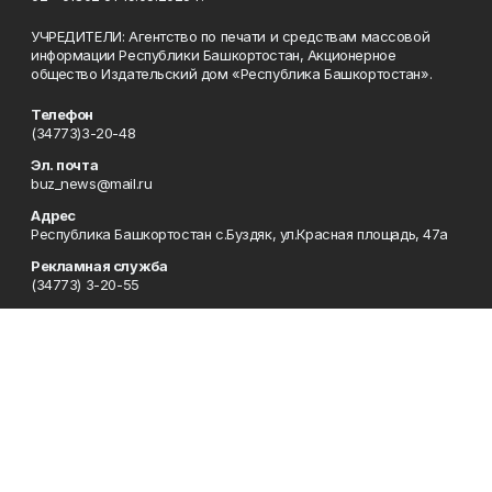
УЧРЕДИТЕЛИ: Агентство по печати и средствам массовой
информации Республики Башкортостан, Акционерное
общество Издательский дом «Республика Башкортостан».
Телефон
(34773)3-20-48
Эл. почта
buz_news@mail.ru
Адрес
Республика Башкортостан с.Буздяк, ул.Красная площадь, 47а
Рекламная служба
(34773) 3-20-55
Редакция
(34773)3-20-50
Сотрудничество
(34773)3-20-48
Отдел кадров
(34773) 3-20-55