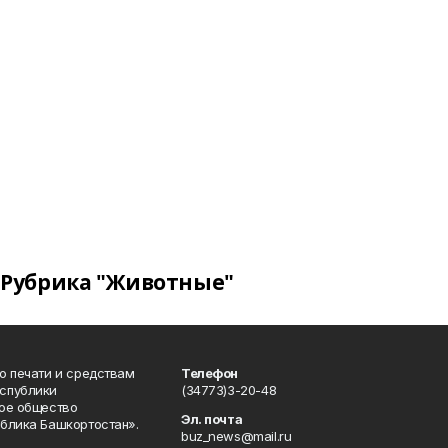
Рубрика "Животные"
о печати и средствам
Телефон
спублики
(34773)3-20-48
ое общество
Эл. почта
блика Башкортостан».
buz_news@mail.ru