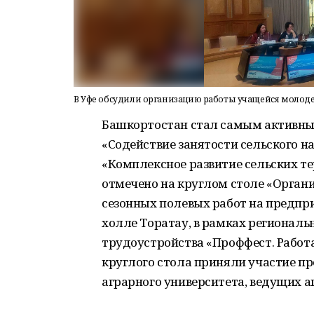
В Уфе обсудили организацию работы учащейся молод
Башкортостан стал самым активны
«Содействие занятости сельского 
«Комплексное развитие сельских тер
отмечено на круглом столе «Орган
сезонных полевых работ на предпр
холле Торатау, в рамках региональ
трудоустройства «Проффест. Работа
круглого стола приняли участие п
аграрного университета, ведущих