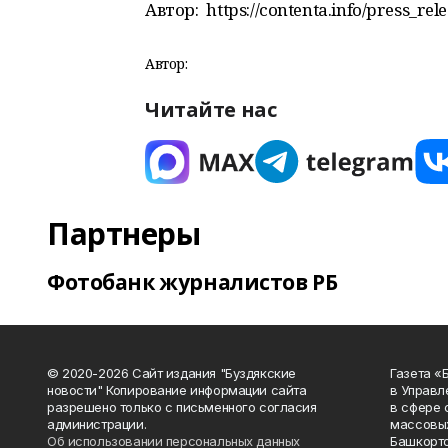
Автор:
https://contenta.info/press_rel
Автор:
Читайте нас
Партнеры
Фотобанк журналистов РБ
© 2020-2026 Сайт издания "Буздякские
Газета «
новости" Копирование информации сайта
в Управл
разрешено только с письменного согласия
в сфере 
администрации.
массовых
Об использовании персональных данных
Башкорто