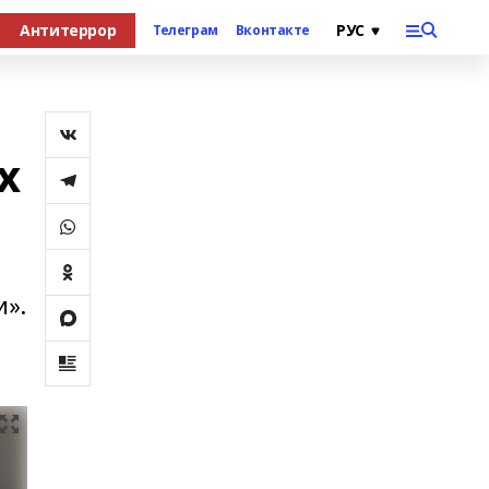
Антитеррор
Телеграм
Вконтакте
х
и».