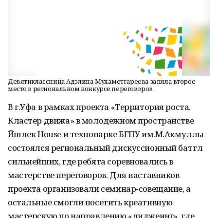
Девятиклассница Адэлина Мухаметгареева заняла второе
место в региональном конкурсе переговоров
В г.Уфа в рамках проекта «Территория роста.
Кластер движа» в молодежном пространстве
Йәшлек House и технопарке БГПУ им.М.Акмуллы
состоялся региональный дискуссионный баттл
сильнейших, где ребята соревновались в
мастерстве переговоров. Для наставников
проекта организовали семинар-совещание, а
остальные смогли посетить креативную
мастерскую по направлению «диджеинг», где