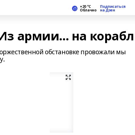
+20 °С
Подписаться
Облачно
на Дзен
 Из армии... на корабл
 торжественной обстановке провожали мы
у.