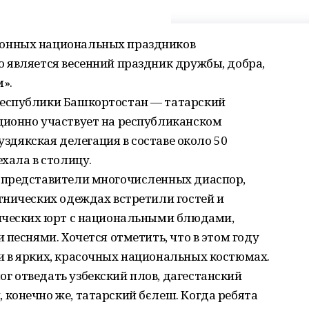
онных национальных праздников
 является весенний праздник дружбы, добра,
м».
еспублики Башкортостан — татарский
ионно участвует на республиканском
буздякская делегация в составе около 50
хала в столицу.
 представители многочисленных диаспор,
тнических одеждах встретили гостей и
ических юрт с национальными блюдами,
 песнями. Хочется отметить, что в этом году
 в ярких, красочных национальных костюмах.
 отведать узбекский плов, дагестанский
конечно же, татарский бєлеш. Когда ребята