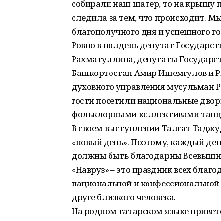
собирали наш шатер, то на крышу п
следила за тем, что происходит. М
благополучного дня и успешного го
Ровно в полдень депутат Государс
Рахматуллина, депутаты Государст
Башкортостан Амир Ишемгулов и Р
духовного управления мусульман Р
гости посетили национальные двори
фольклорными коллективами танц
В своем выступлении Талгат Таджуд
«новый день». Поэтому, каждый ден
должны быть благодарны Всевышнему
«Навруз» – это праздник всех благо
национальной и конфессиональной 
друге близкого человека.
На родном татарском языке привет