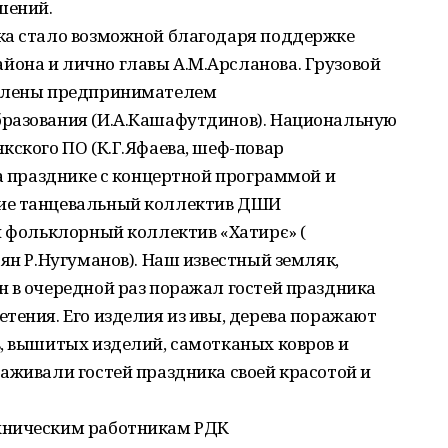
шений.
ка стало возможной благодаря поддержке
она и лично главы А.М.Арсланова. Грузовой
авлены предпринимателем
разования (И.А.Кашафутдинов). Национальную
кского ПО (К.Г.Яфаева, шеф-повар
на празднике с концертной программой и
ие танцевальный коллектив ДШИ
и фольклорный коллектив «Хатирє» (
аян Р.Нугуманов). Наш известный земляк,
 в очередной раз поражал гостей праздника
тения. Его изделия из ивы, дерева поражают
, вышитых изделий, самотканых ковров и
аживали гостей праздника своей красотой и
хническим работникам РДК