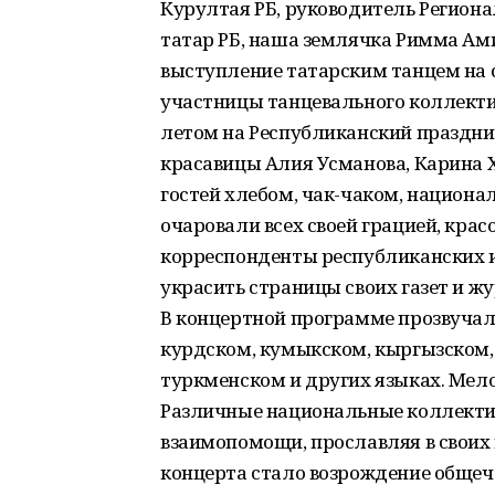
Курултая РБ, руководитель Регион
татар РБ, наша землячка Римма Ами
выступление татарским танцем на
участницы танцевального коллекти
летом на Республиканский праздни
красавицы Алия Усманова, Карина 
гостей хлебом, чак-чаком, национ
очаровали всех своей грацией, кра
корреспонденты республиканских и
украсить страницы своих газет и ж
В концертной программе прозвучали
курдском, кумыкском, кыргызском,
туркменском и других языках. Мело
Различные национальные коллекти
взаимопомощи, прославляя в своих 
концерта стало возрождение общеч