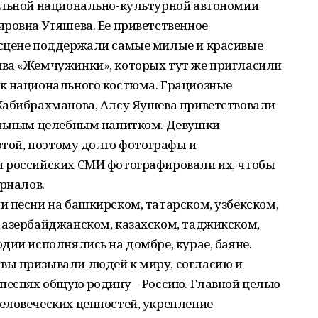
альной национально-культурной автономии
ровна Утяшева. Ее приветственное
 сцене поддержали самые милые и красивые
ва «Жемчужинки», которых тут же пригласили
к национального костюма. Грациозные
Хабибрахманова, Алсу Яушева приветствовали
альным целебным напитком. Девушки
сотой, поэтому долго фотографы и
 российских СМИ фотографировали их, чтобы
урналов.
 песни на башкирском, татарском, узбекском,
 азербайджанском, казахском, таджикском,
дии исполнялись на домбре, курае, баяне.
вы призывали людей к миру, согласию и
песнях общую родину – Россию. Главной целью
еловеческих ценностей, укрепление