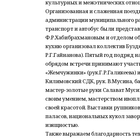
культурных и межэтнических отно
Организованная и слаженная поезд
администрации муниципального рай
транспорт и автобус были предст
Ф.Р.Хабибрахмановым и отделом об
кухню организовал коллектив Буздя
Р.Г.Гайнанова). Пятый год подряд 
обрядом встречи принимают участ
«Жемчужинки» (рук.Г.Р.Галикеева) 
Килимовский СДК, рук. В.Мусина, б
мастер-золотые руки Салават Мусин
своим умением, мастерством ивопле
своей красотой. Выставки рушников
паласов, национальных кукол завор
изящностью.
Также выражаем благодарность те