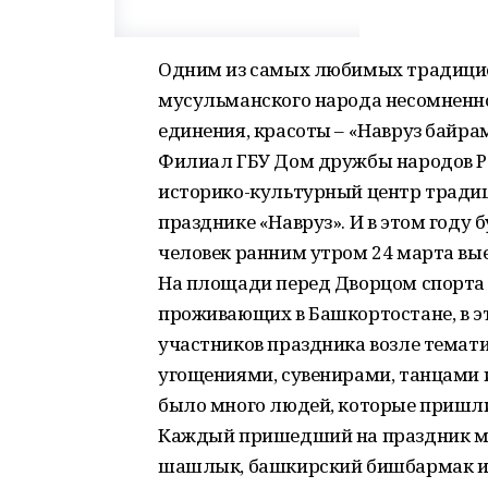
Одним из самых любимых традици
мусульманского народа несомненно
единения, красоты – «Навруз байра
Филиал ГБУ Дом дружбы народов Р
историко-культурный центр традиц
празднике «Навруз». И в этом году 
человек ранним утром 24 марта вые
На площади перед Дворцом спорта
проживающих в Башкортостане, в э
участников праздника возле темат
угощениями, сувенирами, танцами и
было много людей, которые пришли
Каждый пришедший на праздник мог
шашлык, башкирский бишбармак и, 