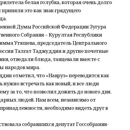
рилетела белая голубка, которая очень долго
ы приняли это как знак грядущего
да.
твенной Думы Российской Федерации Зугура
венного Собрания – Курултая Республики
имма Утяшева, председатель Центрального
оссии Талгат Таджуддин и другие почетные
ки, отведали блюда, танцевали вместе с
ы народов мира.
дин отметил, что «Навруз» переводится как
ь нужно встречать как новый, и все люди
 за то, что позволил дожить до нового дня.
дарных людей. Нам всем, независимо от
принадлежности, необходимо видеть друг в
ствовала собравшихся депутат Госсобрания-