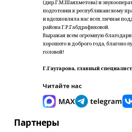
(дир.Г.М.Шаяхметова) и звукоопер
подготовки к республиканскому пр
и вдохновляла нас всех личная по
района Г.Р.Габдрафиковой.
Выражая всем огромную благодарн
хорошего и доброго года, благопол
головой!
Г.Гаугарова, главный специалист
Читайте нас
Партнеры