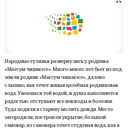
Народные гулянья развернулись у родника
«Магсум чишмэсе». Много-много лет бьет из-под
земли родник «Магсум чишмэсе», далеко
слышно, как течет живая целебная родниковая
вода. Умоешься той водой, и душа наполняется
радостью, отступают все невзгоды и болезни.
Туда ходили в старину молить дождя. Место
загородили, построили укрытие, большой
самовар, из самовара течет студеная вода, как в