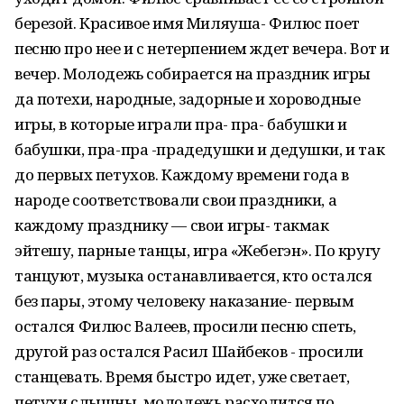
березой. Красивое имя Миляуша- Филюс поет
песню про нее и с нетерпением ждет вечера. Вот и
вечер. Молодежь собирается на праздник игры
да потехи, народные, задорные и хороводные
игры, в которые играли пра- пра- бабушки и
бабушки, пра-пра -прадедушки и дедушки, и так
до первых петухов. Каждому времени года в
народе соответствовали свои праздники, а
каждому празднику — свои игры- такмак
эйтешу, парные танцы, игра «Жебегэн». По кругу
танцуют, музыка останавливается, кто остался
без пары, этому человеку наказание- первым
остался Филюс Валеев, просили песню спеть,
другой раз остался Расил Шайбеков - просили
станцевать. Время быстро идет, уже светает,
петухи слышны, молодежь расходится по