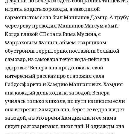
девушки по вечерам здесь собирались танцевать,
играть, водить хороводы, а заводилой
гармонистом села был Маннапов Дамир. А трубу
через реку проводил Маннапов Магсум абый.
Когда главой СП стала Рима Мусина, с
Фарраховым Фаниль абыем-сварщиком
обустроили территорию, поставили большой
самовар, из самовара течет вода-пейте на
здоровье! Венера апа продолжила свой
интересный рассказ про старожил села
Габделфарита и Хамдию Маннаповых. Хамдия
апа каждый день ходила за водой, Венера
училась только в школе, по пути из школы если
она встретит Хамдию апа, берет ее ведра и идет
за водой, а в это время Хамдия апа и ее мама
сидят разговаривают, пьют чай. И однажды она