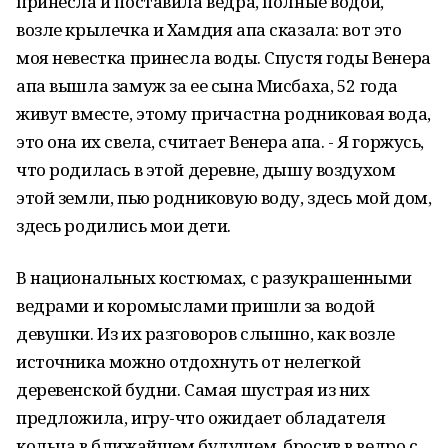
принесла и поставила ведра, полные водой,
возле крылечка и Хамдия апа сказала: вот это
моя невестка принесла воды. Спустя годы Венера
апа вышла замуж за ее сына Мисбаха, 52 года
живут вместе, этому причастна родниковая вода,
это она их свела, считает Венера апа. - Я горжусь,
что родилась в этой деревне, дышу воздухом
этой земли, пью родниковую воду, здесь мой дом,
здесь родились мои дети.
В национальных костюмах, с разукрашенными
ведрами и коромыслами пришли за водой
девушки. Из их разговоров слышно, как возле
источника можно отдохнуть от нелегкой
деревенской будни. Самая шустрая из них
предложила, игру-что ожидает обладателя
кольца в ближайшем будущем, бросив в ведро с