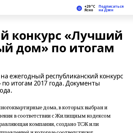
+29 °С
Подписаться
Ясно
на Дзен
й конкурс «Лучший
й дом» по итогам
 на ежегодный республиканский конкурс
по итогам 2017 года. Документы
ода.
многоквартирные дома, в которых выбран и
вления в соответствии с Жилищным кодексом
правляющая компания, создано ТСЖ или
управление) и которые соответствуют