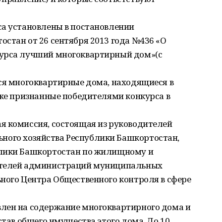
са установлены в постановлении
стан от 26 сентября 2013 года №436 «О
курса лучший многоквартирный дом»(с
тся многоквартирные дома, находящиеся в
кже признанные победителями конкурса в
я комиссия, состоящая из руководителей
ого хозяйства Республики Башкортостан,
блики Башкортостан по жилищному и
ителей администраций муниципальных
ного Центра Общественного контроля в сфере
лен на содержание многоквартирного дома и
став общего имущества этого дома. До 10