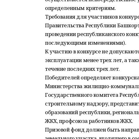
определенным критериям.
Требования для участников конкур
Правительства Республики Башкорто
проведении республиканского кон
последующими изменениями).
К участию в конкурсе не допускаю
эксплуатации менее трех лет, а та
течение последних трех лет.
Победителей определяет конкурсна
Министерства жилищно-коммунальн
Государственного комитета Респу
строительному надзору, представ
образований республики, региональ
ЖКХ, профсоюза работников ЖКХ.
Призовой фонд должен быть направ
земельного участка, входящего в со