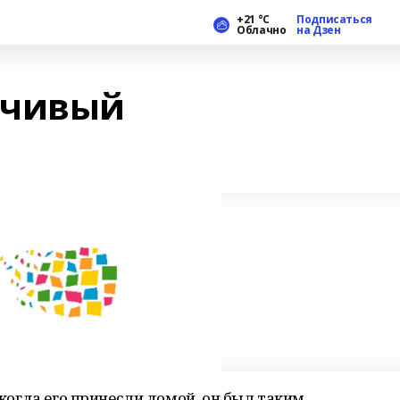
+21 °С
Подписаться
Облачно
на Дзен
вчивый
, когда его принесли домой, он был таким