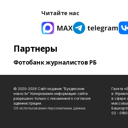
Читайте нас
Партнеры
Фотобанк журналистов РБ
© 2020-2026 Сайт издания "Буздякские
Газета «
новости" Копирование информации сайта
в Управл
разрешено только с письменного согласия
в сфере 
администрации.
массовых
Об использовании персональных данных
Башкорто
02 - 0180