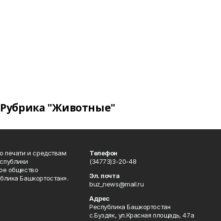
Рубрика "Животные"
о печати и средствам
Телефон
спублики
(34773)3-20-48
ое общество
Эл. почта
блика Башкортостан».
buz_news@mail.ru
Адрес
Республика Башкортостан
с.Буздяк, ул.Красная площадь, 47а