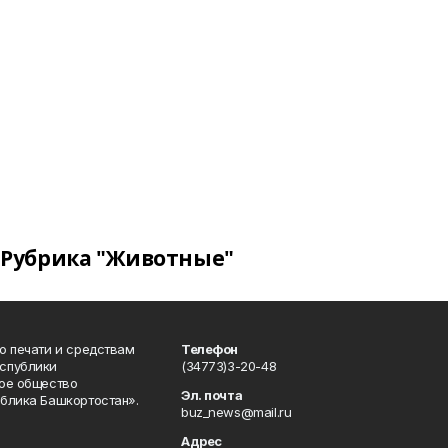
Рубрика "Животные"
о печати и средствам
Телефон
спублики
(34773)3-20-48
ое общество
Эл. почта
блика Башкортостан».
buz_news@mail.ru
Адрес