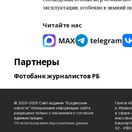
эксплуатации, особенно в зимний п
Читайте нас
Партнеры
Фотобанк журналистов РБ
© 2020-2026 Сайт издания "Буздякские
Газета «
новости" Копирование информации сайта
в Управл
разрешено только с письменного согласия
в сфере 
администрации.
массовых
Об использовании персональных данных
Башкорто
02 - 0180