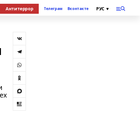
Антитеррор
Телеграм
Вконтакте
м
и
ех