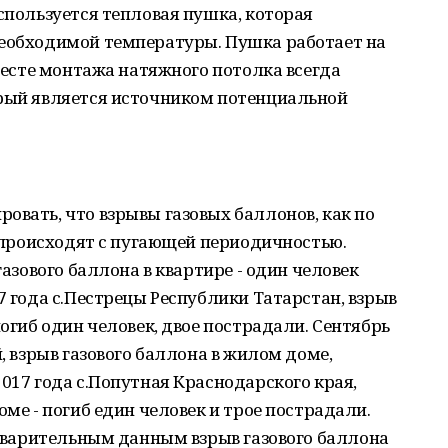
используется тепловая пушка, которая
необходимой температуры. Пушка работает на
 месте монтажа натяжного потолка всегда
орый является источником потенциальной
овать, что взрывы газовых баллонов, как по
, происходят с пугающей периодичностью.
газового баллона в квартире - один человек
7 года с.Пестрецы Республики Татарстан, взрыв
погиб один человек, двое пострадали. Сентябрь
й, взрыв газового баллона в жилом доме,
2017 года с.Попутная Краснодарского края,
оме - погиб един человек и трое пострадали.
редварительным данным взрыв газового баллона